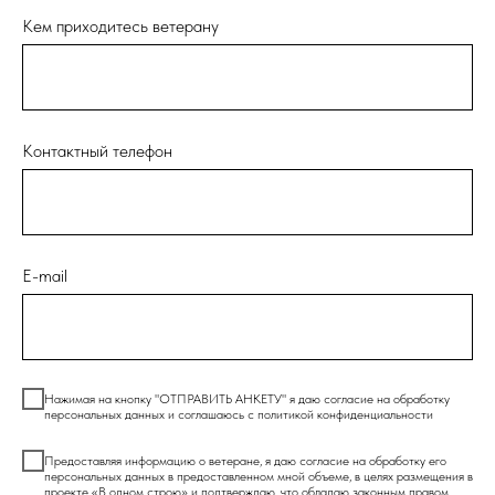
Кем приходитесь ветерану
Контактный телефон
E-mail
Нажимая на кнопку "ОТПРАВИТЬ АНКЕТУ" я даю согласие на обработку
персональных данных и соглашаюсь c политикой конфиденциальности
Предоставляя информацию о ветеране, я даю согласие на обработку его
персональных данных в предоставленном мной объеме, в целях размещения в
проекте «В одном строю» и подтверждаю, что обладаю законным правом